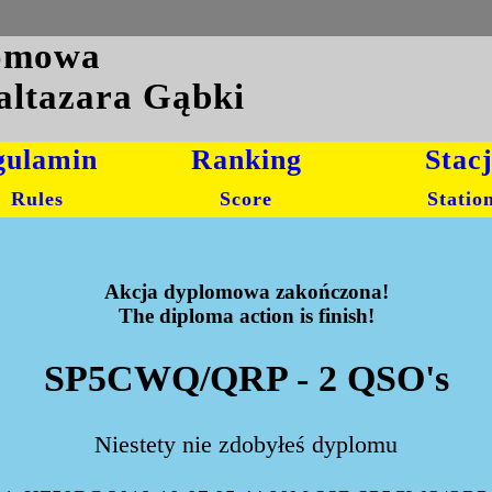
lomowa
altazara Gąbki
gulamin
Ranking
Stac
Rules
Score
Statio
Akcja dyplomowa zakończona!
The diploma action is finish!
SP5CWQ/QRP - 2 QSO's
Niestety nie zdobyłeś dyplomu