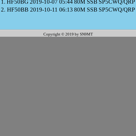
1.
HF50BG
2019-10-07 05:44
80M SSB
SP5CWQ/QRP
2.
HF50BB
2019-10-11 06:13
80M SSB
SP5CWQ/QRP
Copyright © 2019 by SN9MT