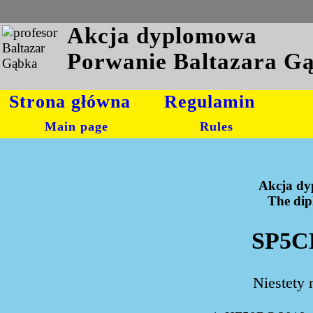
Akcja dyplomowa
Porwanie Baltazara G
Strona główna
Regulamin
Main page
Rules
Akcja dy
The dipl
SP5CE
Niestety 