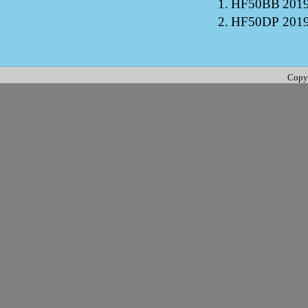
1.
HF50BB
2019
2.
HF50DP
2019
Copy