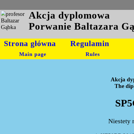
Akcja dyplomowa
Porwanie Baltazara G
Strona główna
Regulamin
Main page
Rules
Akcja dy
The dipl
SP5
Niestety 