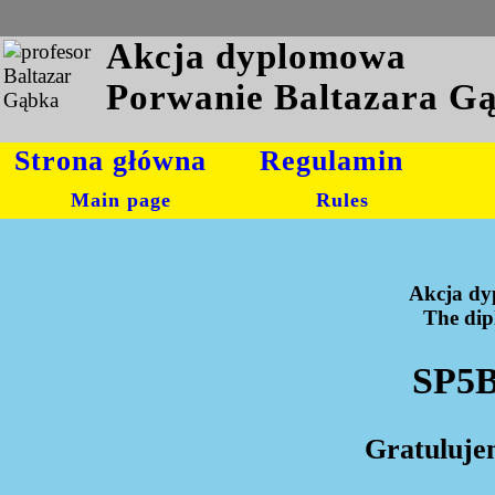
Akcja dyplomowa
Porwanie Baltazara G
Strona główna
Regulamin
Main page
Rules
Akcja dy
The dipl
SP5B
Gratuluje