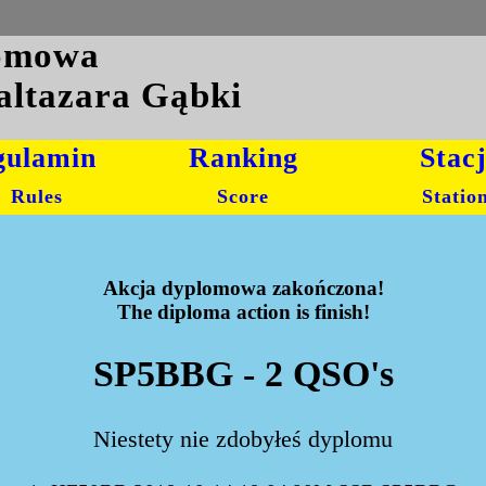
lomowa
altazara Gąbki
gulamin
Ranking
Stac
Rules
Score
Statio
Akcja dyplomowa zakończona!
The diploma action is finish!
SP5BBG - 2 QSO's
Niestety nie zdobyłeś dyplomu