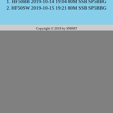
1.
HF50BB
2019-10-14 19:04
80M SSB
SP5BBG
2.
HF50SW
2019-10-15 19:21
80M SSB
SP5BBG
Copyright © 2019 by SN9MT