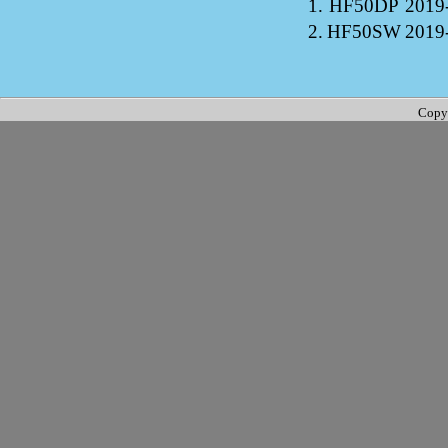
1.
HF50DP
2019
2.
HF50SW
2019
Copy