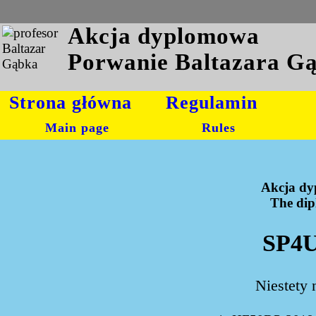
Akcja dyplomowa
Porwanie Baltazara G
Strona główna
Regulamin
Main page
Rules
Akcja dy
The dipl
SP4U
Niestety 