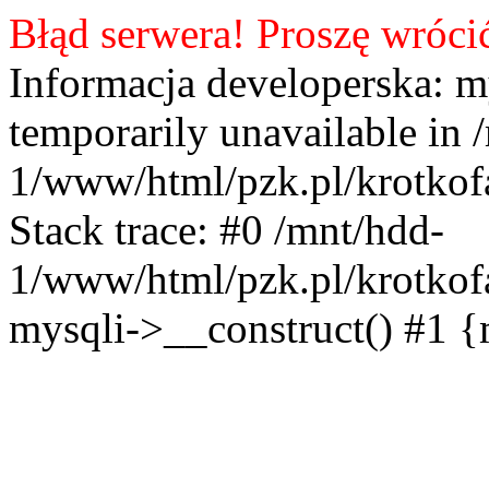
Błąd serwera! Proszę wróci
Informacja developerska: m
temporarily unavailable in 
1/www/html/pzk.pl/krotkof
Stack trace: #0 /mnt/hdd-
1/www/html/pzk.pl/krotkof
mysqli->__construct() #1 