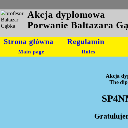
Akcja dyplomowa
Porwanie Baltazara G
Strona główna
Regulamin
Main page
Rules
Akcja dy
The dipl
SP4NM
Gratuluje