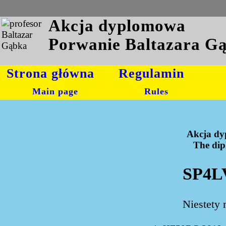
Akcja dyplomowa
Porwanie Baltazara G
Strona główna
Regulamin
Main page
Rules
Akcja dy
The dipl
SP4L
Niestety 