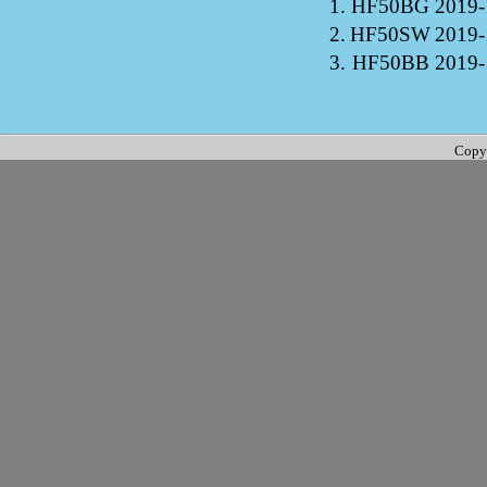
1.
HF50BG
2019-
2.
HF50SW
2019-
3.
HF50BB
2019-
Copy