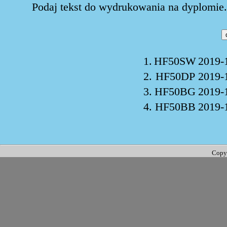
Podaj tekst do wydrukowania na dyplomie. 
1.
HF50SW
2019-
2.
HF50DP
2019-
3.
HF50BG
2019-
4.
HF50BB
2019-
Copy