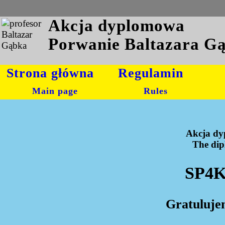
Akcja dyplomowa
Porwanie Baltazara G
Strona główna
Regulamin
Main page
Rules
Akcja dy
The dipl
SP4K
Gratuluje