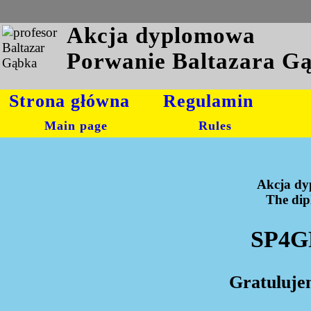
Akcja dyplomowa
Porwanie Baltazara G
Strona główna
Regulamin
Main page
Rules
Akcja dy
The dipl
SP4GF
Gratuluje