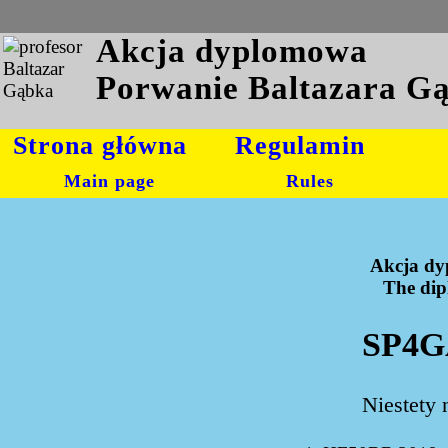
Akcja dyplomowa
Porwanie Baltazara G
Strona główna
Regulamin
Main page
Rules
Akcja dy
The dipl
SP4G
Niestety 