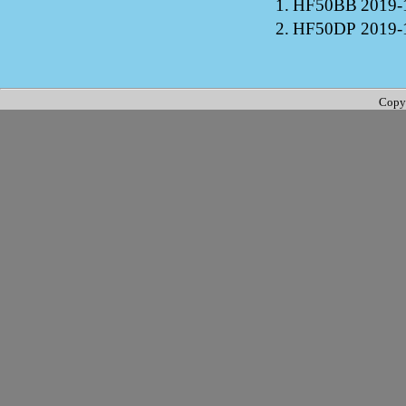
1.
HF50BB
2019-
2.
HF50DP
2019-
Copy