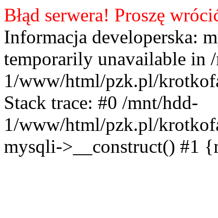
Błąd serwera! Proszę wróci
Informacja developerska: m
temporarily unavailable in 
1/www/html/pzk.pl/krotkof
Stack trace: #0 /mnt/hdd-
1/www/html/pzk.pl/krotkof
mysqli->__construct() #1 