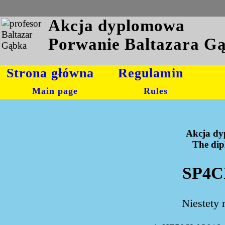
Akcja dyplomowa
Porwanie Baltazara G
Strona główna
Regulamin
Main page
Rules
Akcja dy
The dipl
SP4C
Niestety 