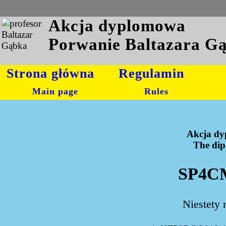
Akcja dyplomowa
Porwanie Baltazara G
Strona główna
Regulamin
Main page
Rules
Akcja dy
The dipl
SP4CM
Niestety 