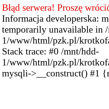
Błąd serwera! Proszę wróci
Informacja developerska: m
temporarily unavailable in 
1/www/html/pzk.pl/krotkof
Stack trace: #0 /mnt/hdd-
1/www/html/pzk.pl/krotkof
mysqli->__construct() #1 