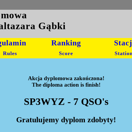
lomowa
altazara Gąbki
gulamin
Ranking
Stac
Rules
Score
Statio
Akcja dyplomowa zakończona!
The diploma action is finish!
SP3WYZ - 7 QSO's
Gratulujemy dyplom zdobyty!