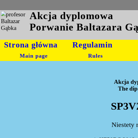
Akcja dyplomowa
Porwanie Baltazara G
Strona główna
Regulamin
Main page
Rules
Akcja dy
The dipl
SP3VZ
Niestety 