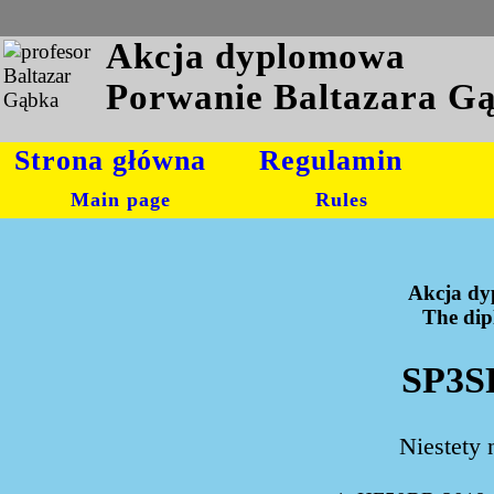
Akcja dyplomowa
Porwanie Baltazara G
Strona główna
Regulamin
Main page
Rules
Akcja dy
The dipl
SP3S
Niestety 