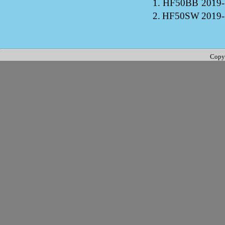
1.
HF50BB
2019-
2.
HF50SW
2019-
Copy