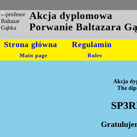
Akcja dyplomowa
Porwanie Baltazara G
Strona główna
Regulamin
Main page
Rules
Akcja dy
The dipl
SP3R
Gratuluje