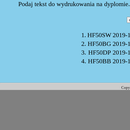
Podaj tekst do wydrukowania na dyplomie. 
1.
HF50SW
2019-1
2.
HF50BG
2019-1
3.
HF50DP
2019-1
4.
HF50BB
2019-1
Copy