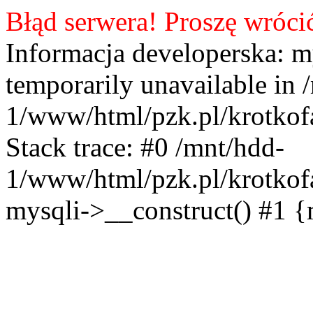
Błąd serwera! Proszę wróci
Informacja developerska: m
temporarily unavailable in 
1/www/html/pzk.pl/krotkof
Stack trace: #0 /mnt/hdd-
1/www/html/pzk.pl/krotkof
mysqli->__construct() #1 