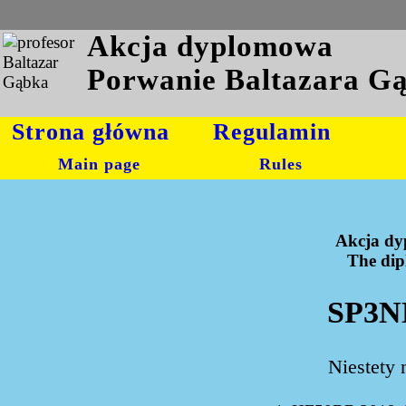
Akcja dyplomowa
Porwanie Baltazara G
Strona główna
Regulamin
Main page
Rules
Akcja dy
The dipl
SP3N
Niestety 