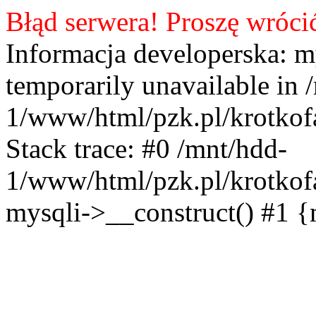
Błąd serwera! Proszę wróci
Informacja developerska: m
temporarily unavailable in 
1/www/html/pzk.pl/krotkof
Stack trace: #0 /mnt/hdd-
1/www/html/pzk.pl/krotkof
mysqli->__construct() #1 