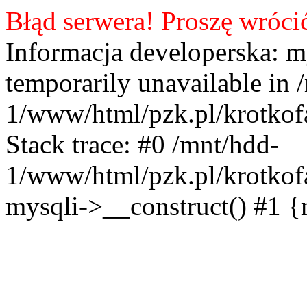
Błąd serwera! Proszę wróci
Informacja developerska: m
temporarily unavailable in 
1/www/html/pzk.pl/krotkof
Stack trace: #0 /mnt/hdd-
1/www/html/pzk.pl/krotkof
mysqli->__construct() #1 