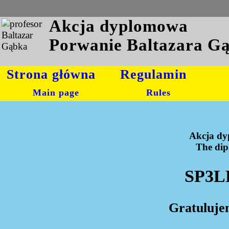
Akcja dyplomowa
Porwanie Baltazara G
Strona główna
Regulamin
Main page
Rules
Akcja dy
The dipl
SP3L
Gratuluje