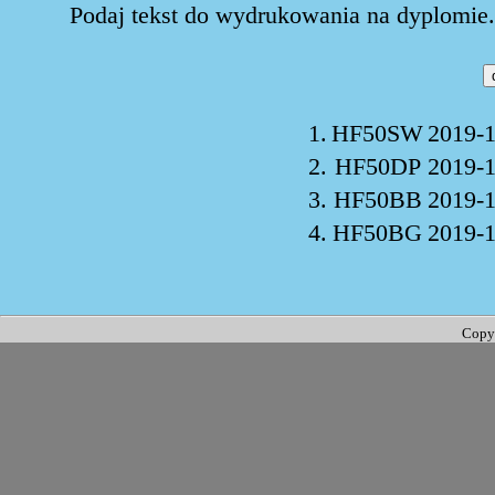
Podaj tekst do wydrukowania na dyplomie. 
1.
HF50SW
2019-1
2.
HF50DP
2019-1
3.
HF50BB
2019-1
4.
HF50BG
2019-1
Copy