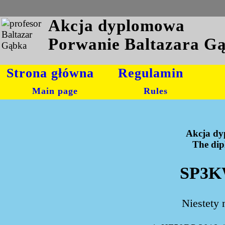
Akcja dyplomowa
Porwanie Baltazara G
Strona główna
Regulamin
Main page
Rules
Akcja dy
The dipl
SP3KW
Niestety 