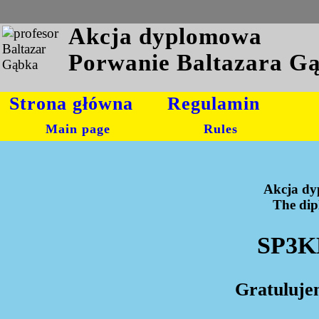
Akcja dyplomowa
Porwanie Baltazara G
Strona główna
Regulamin
Main page
Rules
Akcja dy
The dipl
SP3K
Gratuluje