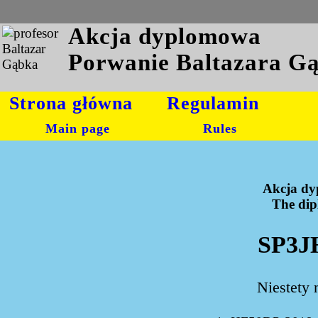
Akcja dyplomowa
Porwanie Baltazara G
Strona główna
Regulamin
Main page
Rules
Akcja dy
The dipl
SP3J
Niestety 