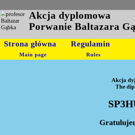
Akcja dyplomowa
Porwanie Baltazara G
Strona główna
Regulamin
Main page
Rules
Akcja dy
The dipl
SP3HU
Gratuluje