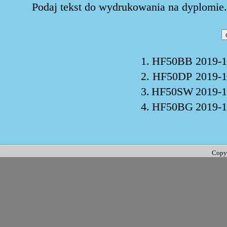
Podaj tekst do wydrukowania na dyplomie. 
1.
HF50BB
2019-1
2.
HF50DP
2019-1
3.
HF50SW
2019-1
4.
HF50BG
2019-1
Copy