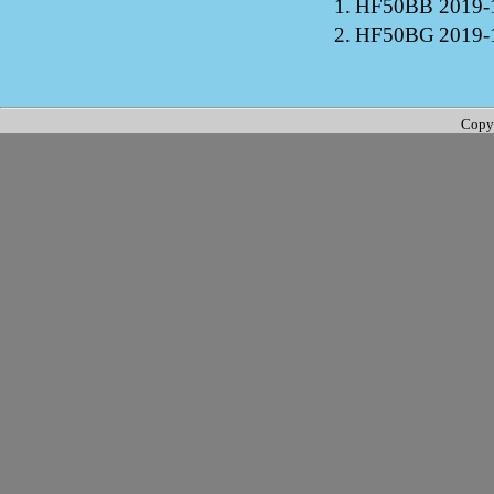
1.
HF50BB
2019-
2.
HF50BG
2019-
Copy