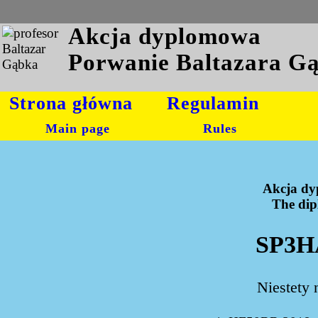
Akcja dyplomowa
Porwanie Baltazara G
Strona główna
Regulamin
Main page
Rules
Akcja dy
The dipl
SP3HA
Niestety 