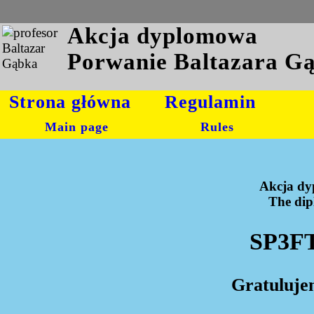
Akcja dyplomowa
Porwanie Baltazara G
Strona główna
Regulamin
Main page
Rules
Akcja dy
The dipl
SP3FT
Gratuluje