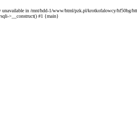
y unavailable in /mnt/hdd-1/www/html/pzk.pl/krotkofalowcy/hf50bg/htt
sqli->__construct() #1 {main}