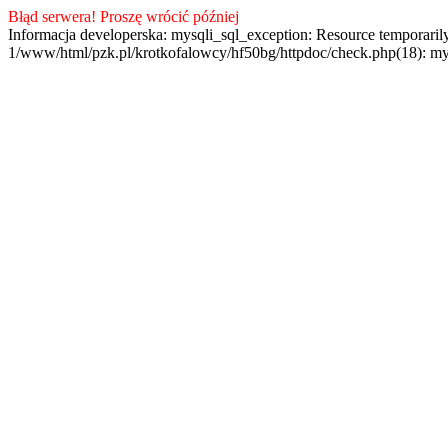
Błąd serwera! Proszę wrócić później
Informacja developerska: mysqli_sql_exception: Resource temporaril
1/www/html/pzk.pl/krotkofalowcy/hf50bg/httpdoc/check.php(18): my