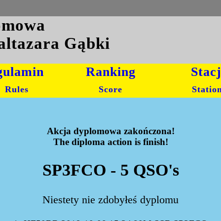
lomowa
altazara Gąbki
gulamin
Ranking
Stac
Rules
Score
Statio
Akcja dyplomowa zakończona!
The diploma action is finish!
SP3FCO - 5 QSO's
Niestety nie zdobyłeś dyplomu