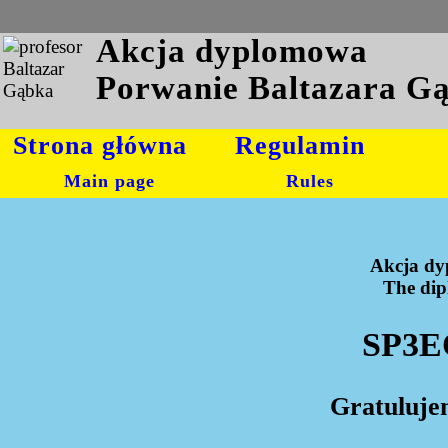
Akcja dyplomowa
Porwanie Baltazara G
Strona główna
Regulamin
Main page
Rules
Akcja dy
The dipl
SP3E
Gratuluje