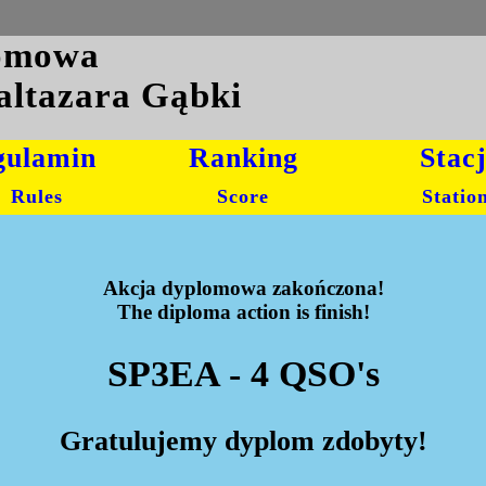
lomowa
altazara Gąbki
gulamin
Ranking
Stac
Rules
Score
Statio
Akcja dyplomowa zakończona!
The diploma action is finish!
SP3EA - 4 QSO's
Gratulujemy dyplom zdobyty!