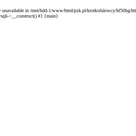
y unavailable in /mnt/hdd-1/www/html/pzk.pl/krotkofalowcy/hf50bg/htt
sqli->__construct() #1 {main}