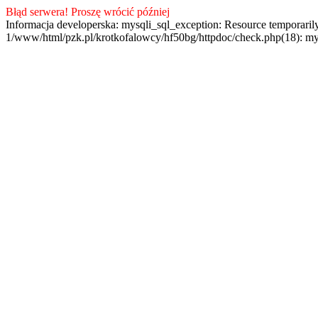
Błąd serwera! Proszę wrócić później
Informacja developerska: mysqli_sql_exception: Resource temporaril
1/www/html/pzk.pl/krotkofalowcy/hf50bg/httpdoc/check.php(18): my