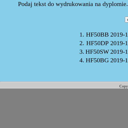
Podaj tekst do wydrukowania na dyplomie. 
1.
HF50BB
2019-1
2.
HF50DP
2019-1
3.
HF50SW
2019-1
4.
HF50BG
2019-1
Copy