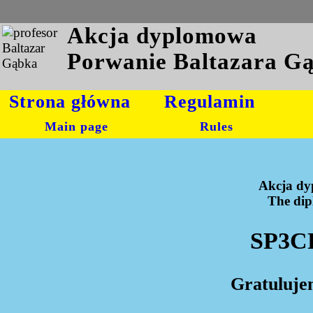
Akcja dyplomowa
Porwanie Baltazara G
Strona główna
Regulamin
Main page
Rules
Akcja dy
The dipl
SP3CF
Gratuluje