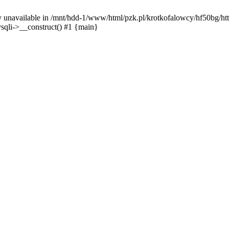
y unavailable in /mnt/hdd-1/www/html/pzk.pl/krotkofalowcy/hf50bg/htt
sqli->__construct() #1 {main}