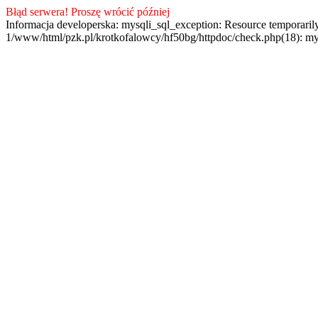
Błąd serwera! Proszę wrócić później
Informacja developerska: mysqli_sql_exception: Resource temporaril
1/www/html/pzk.pl/krotkofalowcy/hf50bg/httpdoc/check.php(18): my