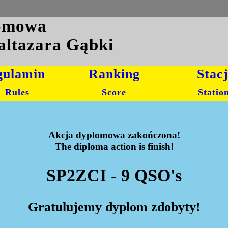
lomowa
altazara Gąbki
gulamin
Ranking
Stac
Rules
Score
Statio
Akcja dyplomowa zakończona!
The diploma action is finish!
SP2ZCI - 9 QSO's
Gratulujemy dyplom zdobyty!