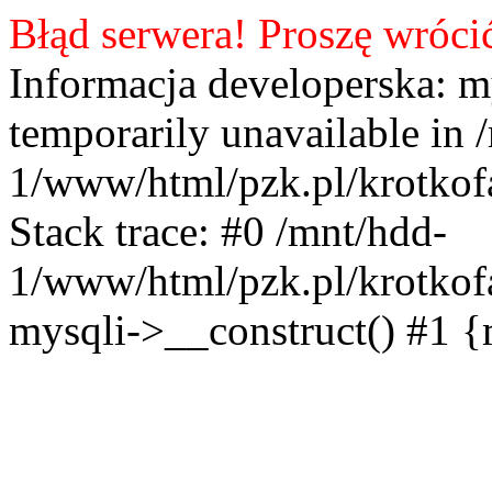
Błąd serwera! Proszę wróci
Informacja developerska: m
temporarily unavailable in 
1/www/html/pzk.pl/krotkof
Stack trace: #0 /mnt/hdd-
1/www/html/pzk.pl/krotkof
mysqli->__construct() #1 