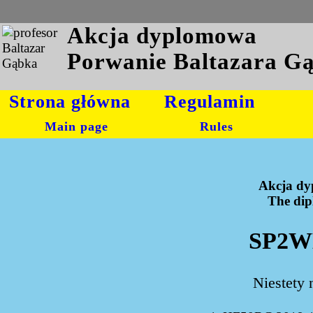
Akcja dyplomowa
Porwanie Baltazara G
Strona główna
Regulamin
Main page
Rules
Akcja dy
The dipl
SP2WK
Niestety 