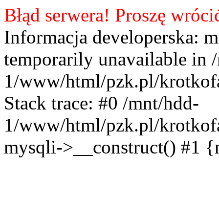
Błąd serwera! Proszę wróci
Informacja developerska: m
temporarily unavailable in 
1/www/html/pzk.pl/krotkof
Stack trace: #0 /mnt/hdd-
1/www/html/pzk.pl/krotkof
mysqli->__construct() #1 