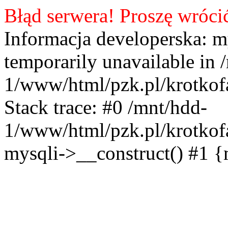
Błąd serwera! Proszę wróci
Informacja developerska: m
temporarily unavailable in 
1/www/html/pzk.pl/krotkof
Stack trace: #0 /mnt/hdd-
1/www/html/pzk.pl/krotkof
mysqli->__construct() #1 