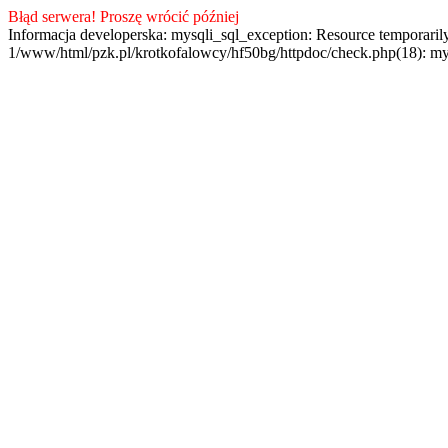
Błąd serwera! Proszę wrócić później
Informacja developerska: mysqli_sql_exception: Resource temporaril
1/www/html/pzk.pl/krotkofalowcy/hf50bg/httpdoc/check.php(18): my