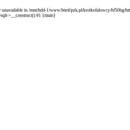
y unavailable in /mnt/hdd-1/www/html/pzk.pl/krotkofalowcy/hf50bg/htt
sqli->__construct() #1 {main}