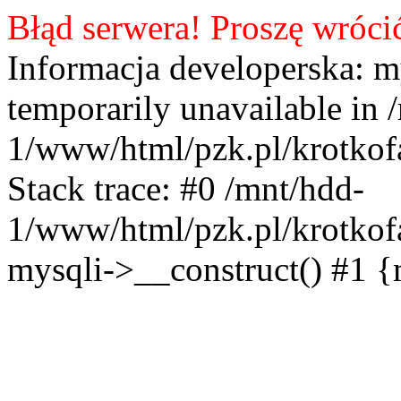
Błąd serwera! Proszę wróci
Informacja developerska: m
temporarily unavailable in 
1/www/html/pzk.pl/krotkof
Stack trace: #0 /mnt/hdd-
1/www/html/pzk.pl/krotkof
mysqli->__construct() #1 