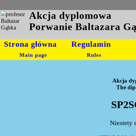
Akcja dyplomowa
Porwanie Baltazara G
Strona główna
Regulamin
Main page
Rules
Akcja dy
The dipl
SP2S
Niestety 