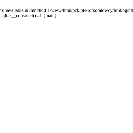
y unavailable in /mnt/hdd-1/www/html/pzk.pl/krotkofalowcy/hf50bg/htt
sqli->__construct() #1 {main}