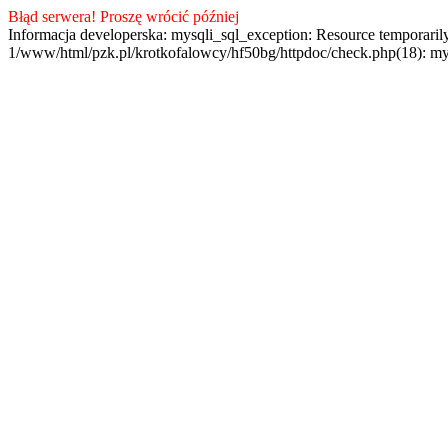
Błąd serwera! Proszę wrócić później
Informacja developerska: mysqli_sql_exception: Resource temporaril
1/www/html/pzk.pl/krotkofalowcy/hf50bg/httpdoc/check.php(18): my