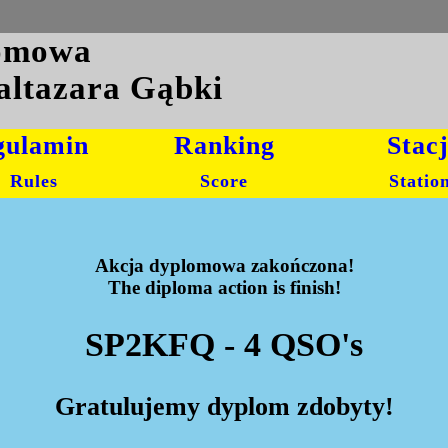
lomowa
altazara Gąbki
gulamin
Ranking
Stac
Rules
Score
Statio
Akcja dyplomowa zakończona!
The diploma action is finish!
SP2KFQ - 4 QSO's
Gratulujemy dyplom zdobyty!