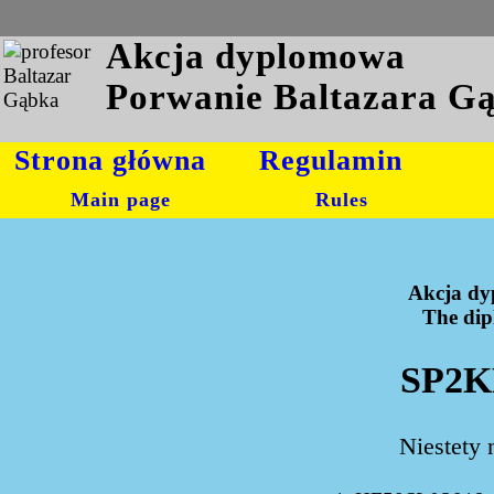
Akcja dyplomowa
Porwanie Baltazara G
Strona główna
Regulamin
Main page
Rules
Akcja dy
The dipl
SP2K
Niestety 