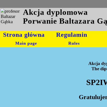
Akcja dyplomowa
Porwanie Baltazara G
Strona główna
Regulamin
Main page
Rules
Akcja dy
The dipl
SP2IW
Gratuluje